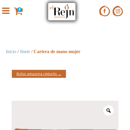
0
Inicio
/
Jinete
/ Cartera de mano mujer
Bolso amazona cinturón →
Zoom