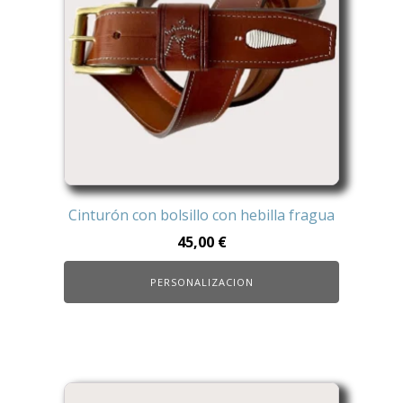
variantes.
Las
opciones
se
pueden
elegir
en
la
página
de
Cinturón con bolsillo con hebilla fragua
producto
45,00
€
PERSONALIZACION