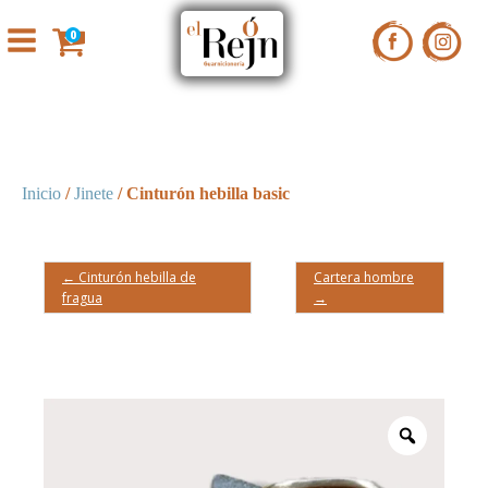
0
Inicio
/
Jinete
/ Cinturón hebilla basic
← Cinturón hebilla de
Cartera hombre
fragua
→
Zoom