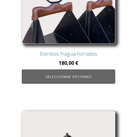
se
pueden
elegir
en
la
página
de
Estribos fragua forrados
producto
180,00
€
SELECCIONAR OPCIONES