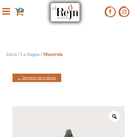
0
Inicio
/
La fragua
/ Muserola
← Serretón de trabajo
Zoom