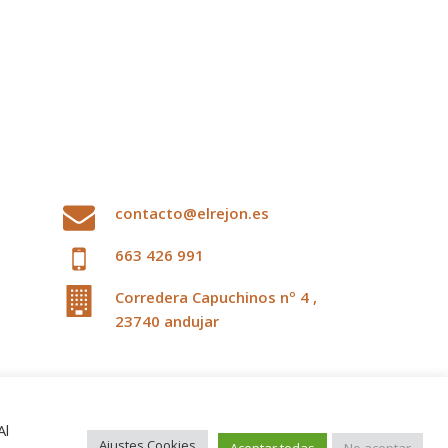
contacto@elrejon.es
663 426 991
Corredera Capuchinos nº 4 ,
23740 andujar
Al
Ajustes Cookies
Aceptar todas
No aceptar