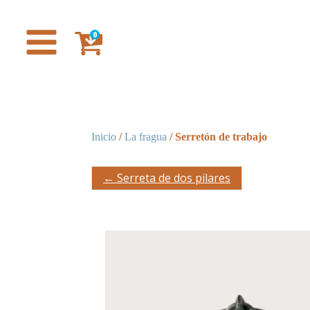
0
Inicio
/
La fragua
/ Serretón de trabajo
← Serreta de dos pilares