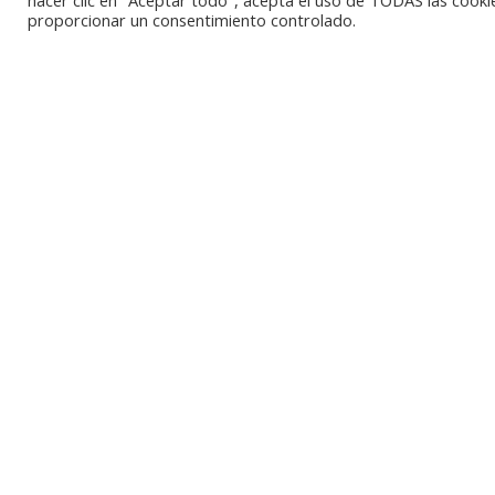
hacer clic en "Aceptar todo", acepta el uso de TODAS las cooki
proporcionar un consentimiento controlado.
Copyright © 2020 EL REJON Guarnicioneria - ALL Righ
Diseñada, optimizada y gestionada por
- Garbo Comu