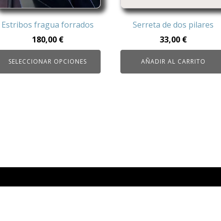
ueden
legir
Estribos fragua forrados
Serreta de dos pilares
n
180,00
€
33,00
€
a
ágina
SELECCIONAR OPCIONES
AÑADIR AL CARRITO
e
roducto