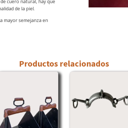
 de cuero natural, hay que
alidad de la piel.
a la mayor semejanza en
Productos relacionados
ste
roducto
iene
últiples
ariantes.
as
pciones
e