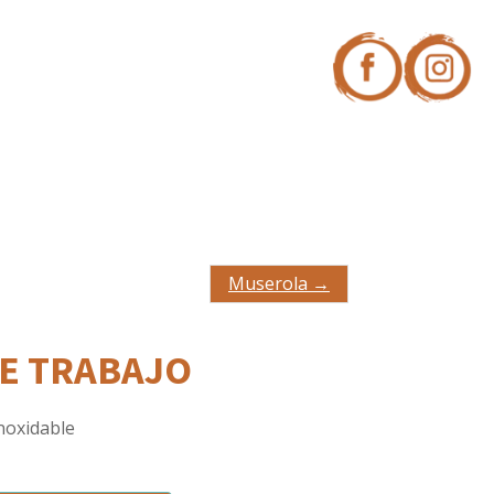
Muserola →
E TRABAJO
noxidable