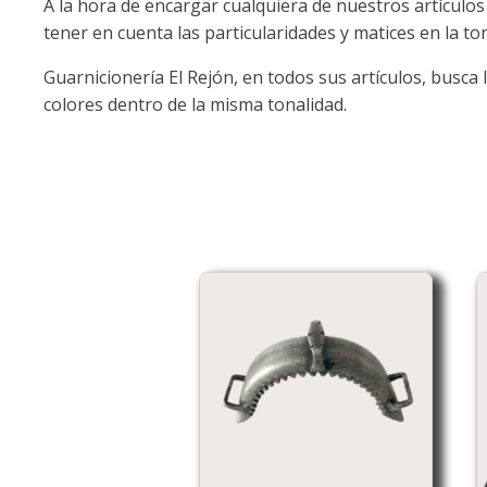
A la hora de encargar cualquiera de nuestros artículos
tener en cuenta las particularidades y matices en la ton
Guarnicionería El Rejón, en todos sus artículos, busc
colores dentro de la misma tonalidad.
E
p
t
m
v
L
o
s